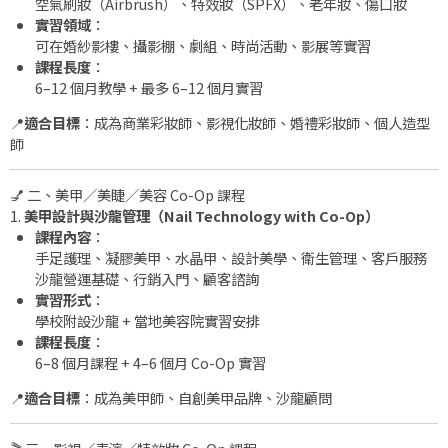
空氣刷妝（Airbrush）、特效妝（SPFX）、老年妝、傷口妝
實習領域
：
可在婚紗影樓、攝影棚、劇組、時尚活動、影展等實習
課程長度
：
6–12 個月教學 + 最多 6–12 個月實習
📍
適合目標
：成為商業彩妝師、影視化妝師、婚禮彩妝師、個人造型
師
💅 二、美甲／美睫／美容 Co-Op 課程
1.
美甲設計與沙龍管理（Nail Technology with Co-Op）
課程內容
：
手足護理、凝膠美甲、水晶甲、設計美學、衛生管理、客戶服務
沙龍營運基礎、行銷入門、顧客諮詢
實習形式
：
學校附設沙龍 + 當地美容院實習安排
課程長度
：
6–8 個月課程 + 4–6 個月 Co-Op 實習
📍
適合目標
：成為美甲師、自創美甲品牌、沙龍顧問