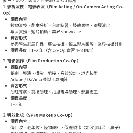
🎬 三、影視／表演／特效妝 Co-Op 課程
1.
影視演技／電影表演（Film Acting / On-Camera Acting Co-
Op）
課程內容
：
鏡頭演技、劇本分析、台詞練習、肢體表達、即興演出
導演實務、短片拍攝、業界 showcase
實習形式
：
參與學生影展作品、廣告拍攝、獨立製片團隊、業界拍攝計劃
課程長度
：1–2 年（含 Co-Op 實習 4–8 個月）
2.
電影製作（Film Production Co-Op）
課程內容
：
編劇、導演、攝影、剪接、音效設計、燈光技術
Adobe / DaVinci 後製工具訓練
實習形式
：
助理導演、剪接助理、拍攝現場助理、影展志工
課程長度
：
1–2 年
3.
特效化妝（SPFX Makeup Co-Op）
課程內容
：
傷口妝、老年妝、怪物設計、假體製作（如矽膠耳朵、鼻子）