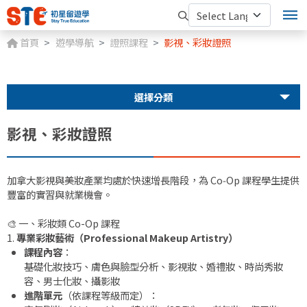
首頁
遊學導航
證照課程
影視、彩妝證照
選擇分類
影視、彩妝證照
加拿大影視與美妝產業均處於快速增長階段，為 Co‑Op 課程學生提供
豐富的實習與就業機會。
🎨 一、彩妝類 Co-Op 課程
1.
專業彩妝藝術（Professional Makeup Artistry）
課程內容
：
基礎化妝技巧、膚色與臉型分析、影視妝、婚禮妝、時尚秀妝
容、男士化妝、攝影妝
進階單元
（依課程等級而定）：