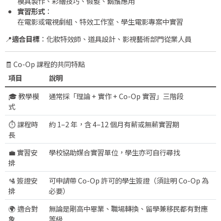
模具製作、彩繪技巧、假髮、鬍鬚應用
實習形式
：
在電影或電視劇組、特效工作室、學生電影專案中實習
📍
適合目標
：化妝特效師、道具設計、影視藝術部門從業人員
🧾 Co-Op 課程的共同特點
項目
說明
🎓 教學模
通常採「理論 + 實作 + Co-Op 實習」三階段
式
⏱ 課程時
約 1–2 年，含 4–12 個月有薪或無薪實習期
長
💼 實習安
學校協助媒合實習單位，學生亦可自行尋找
排
🛂 簽證安
可申請帶 Co-Op 許可的學生簽證（須註明 Co-Op 為
排
必要）
🌍 適合對
無論是剛高中畢業、職場轉換、留學兼移民都有對應
象
等級