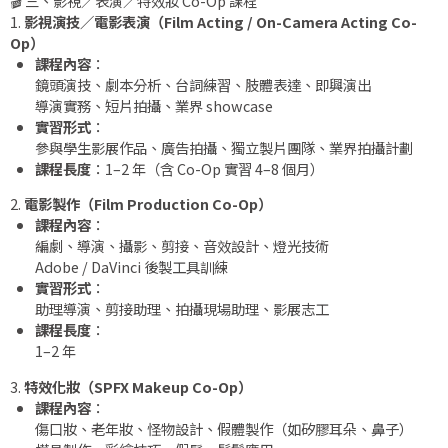
🎬 三、影視／表演／特效妝 Co-Op 課程
1.
影視演技／電影表演（Film Acting / On-Camera Acting Co-
Op）
課程內容
：
鏡頭演技、劇本分析、台詞練習、肢體表達、即興演出
導演實務、短片拍攝、業界 showcase
實習形式
：
參與學生影展作品、廣告拍攝、獨立製片團隊、業界拍攝計劃
課程長度
：1–2 年（含 Co-Op 實習 4–8 個月）
2.
電影製作（Film Production Co-Op）
課程內容
：
編劇、導演、攝影、剪接、音效設計、燈光技術
Adobe / DaVinci 後製工具訓練
實習形式
：
助理導演、剪接助理、拍攝現場助理、影展志工
課程長度
：
1–2 年
3.
特效化妝（SPFX Makeup Co-Op）
課程內容
：
傷口妝、老年妝、怪物設計、假體製作（如矽膠耳朵、鼻子）