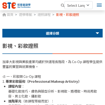
首頁
遊學導航
證照課程
影視、彩妝證照
選擇分類
影視、彩妝證照
加拿大影視與美妝產業均處於快速增長階段，為 Co‑Op 課程學生提供
豐富的實習與就業機會。
🎨 一、彩妝類 Co-Op 課程
1.
專業彩妝藝術（Professional Makeup Artistry）
課程內容
：
基礎化妝技巧、膚色與臉型分析、影視妝、婚禮妝、時尚秀妝
容、男士化妝、攝影妝
進階單元
（依課程等級而定）：