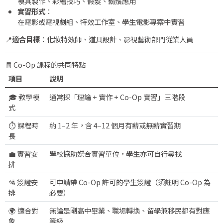
模具製作、彩繪技巧、假髮、鬍鬚應用
實習形式
：
在電影或電視劇組、特效工作室、學生電影專案中實習
📍
適合目標
：化妝特效師、道具設計、影視藝術部門從業人員
🧾 Co-Op 課程的共同特點
項目
說明
🎓 教學模
通常採「理論 + 實作 + Co-Op 實習」三階段
式
⏱ 課程時
約 1–2 年，含 4–12 個月有薪或無薪實習期
長
💼 實習安
學校協助媒合實習單位，學生亦可自行尋找
排
🛂 簽證安
可申請帶 Co-Op 許可的學生簽證（須註明 Co-Op 為
排
必要）
🌍 適合對
無論是剛高中畢業、職場轉換、留學兼移民都有對應
象
等級