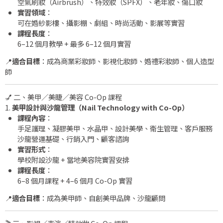
空氣刷妝（Airbrush）、特效妝（SPFX）、老年妝、傷口妝
實習領域
：
可在婚紗影樓、攝影棚、劇組、時尚活動、影展等實習
課程長度
：
6–12 個月教學 + 最多 6–12 個月實習
📍
適合目標
：成為商業彩妝師、影視化妝師、婚禮彩妝師、個人造型
師
💅 二、美甲／美睫／美容 Co-Op 課程
1.
美甲設計與沙龍管理（Nail Technology with Co-Op）
課程內容
：
手足護理、凝膠美甲、水晶甲、設計美學、衛生管理、客戶服務
沙龍營運基礎、行銷入門、顧客諮詢
實習形式
：
學校附設沙龍 + 當地美容院實習安排
課程長度
：
6–8 個月課程 + 4–6 個月 Co-Op 實習
📍
適合目標
：成為美甲師、自創美甲品牌、沙龍顧問