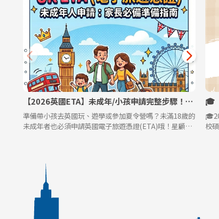
【2026英國ETA】未成年/小孩申請完整步驟！家長必備5大準備清單
準備帶小孩去英國玩、遊學或參加夏令營嗎？未滿18歲的
🎓
未成年者也必須申請英國電子旅遊憑證(ETA)哦！星顧問
校碩
為家長整理超詳細的申請步驟，從英文地址、護照準備，
年
到小孩現場拍照與付款方式，5大必備項目一次看懂，讓
分
您順利申請到英國電子ETA！
程
明~