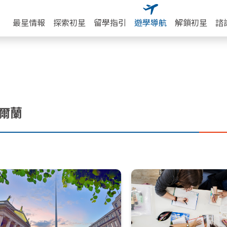
最星情報
探索初星
留學指引
遊學導航
解鎖初星
諮
爾蘭