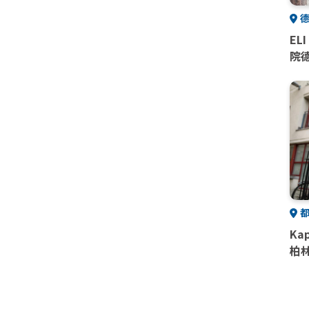
德
ELI
院
都
Ka
柏