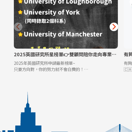
2025英國研究所星榜單👉雙顧問陪你走向專業領域
2025年英國研究所申請最新榜單~
有夠
只要方向對，你的努力就不會白費的！
🇨
雙顧問陪你~一起走向屬於你的獨特故事🌟
初星
✈️
大機
腳亂
☛☛
👈