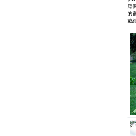
應
的
戴