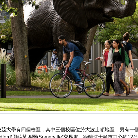
夫茲
大學有四個校區，其中三個校區位於大波士頓地區，另有一
edford)與薩莫埃爾(Somerville)交界處，距離波士頓市中心約1