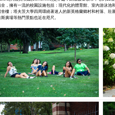
俱全，擁有
一流的校園設施包括：現代化的體育館、室內游泳池
宿舍樓；
塔夫茨大學四周環繞著迷人的新英格蘭鄉村和村落、壯
維斯廣場等熱門景點也近在咫尺。