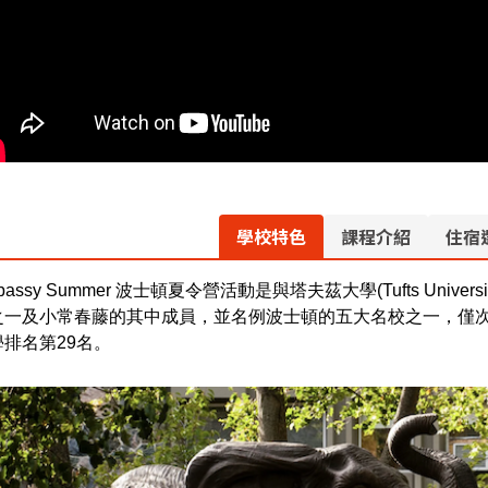
學校特色
課程介紹
住宿
bassy Summer 波士頓夏令營活動是與塔夫茲大學(Tufts Un
之一及小常春藤的其中成員，並名例波士頓的五大名校之一，僅
學排名第29名。