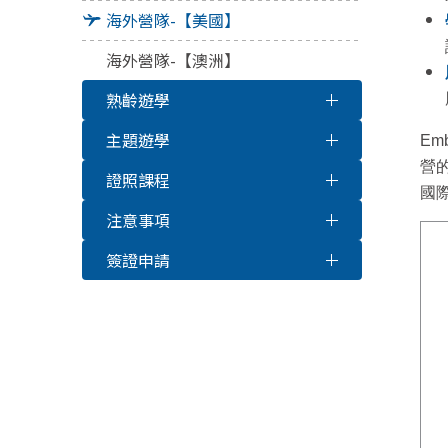
海外營隊-【美國】
海外營隊-【澳洲】
熟齡遊學
主題遊學
E
營
證照課程
國
注意事項
簽證申請