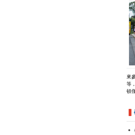
來
等
頓
▍