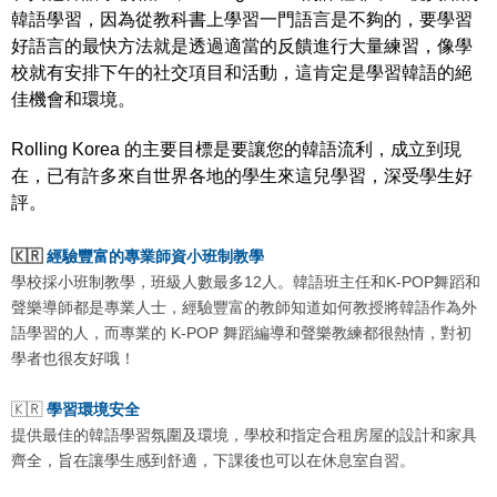
韓語學習，因為
從教科書上學習一門語言是不夠的，要學習
好
語言的最快方法就是透過適當的反饋進行大量練習，像學
校就有安排
下午的社交項目和活動，這肯定是學習韓語的絕
佳機會和環境。
Rolling Korea 的
主要目標是要讓您的韓語流利，成立到現
在，已有許多來自世界各地的學生來這兒學習，深受學生好
評。
🇰🇷
經驗豐富的專業師資小班制教學
學校採小班制教學，班級人數最多12人。韓語班主任和K-POP舞蹈和
聲樂導師都是專業人士，經驗豐富的教師知道如何教授將韓語作為外
語學習的人，而專業的 K-POP 舞蹈編導和聲樂教練都很熱情，對初
學者也很友好哦！
🇰🇷
學習環境安全
提供最佳的韓語學習氛圍及環境，學校和指定合租房屋的設計和家具
齊全，旨在讓學生感到舒適，下課後也可以在休息室自習。