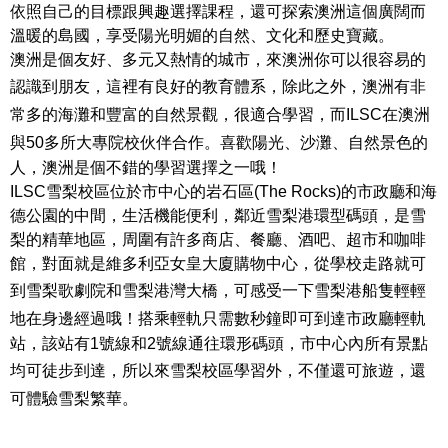
依照自己的目標跟興趣選擇課程，還可探索澳洲這個廣闊而
溫暖的島國，享受陽光明媚的自然、文化和歷史寶藏。
澳洲是個友好、多元又熱情的城市，來澳洲你可以很容易的
認識到朋友，這裡有良好的教育體系，除此之外，
澳洲有非
常多的海灘和豐富的自然景觀，
很適合學習，而ILSC在澳洲
與50多所大專院校
伙伴
合作。喜歡陽光、沙灘、自然景色的
人，澳洲是個不錯的學習選擇之一哦！
ILSC雪梨校區位於市中心的岩石區(The Rocks)的市政廳和海
德公園的中間，生活機能便利，鄰近雪梨港環型碼頭，是雪
梨的精華地區，周圍有許多商店、餐廳、酒吧、超市和咖啡
館，對面就是維多利亞女皇大廈購物中心，從學校走路就可
到雪梨歌劇院和雪梨港灣大橋，可感受一下
雪梨港船隻輕輕
地在身邊經過
哦！搭乘輕軌只需數秒鐘即可到達市政廳輕軌
站，該站有1號線和2號線通往環形碼頭，市中心內所有景點
均可徒步到達，所以來雪梨校區學習外，不僅還可
旅遊，還
可
體驗雪梨繁華。