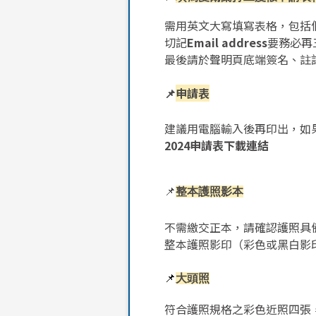
需用英文大寫填寫表格，包括
切記
Email
address
要務必再
最後請於聲明頁底端簽名、註
申請表
📌
建議用電腦輸入後再印出，如
2024申請表下載連結
📌
整本護照影本
不需繳交正本，請確認護照具
整本護照影印（彩色或黑白影
📌
大頭照
符合護照規格之彩色近照四張