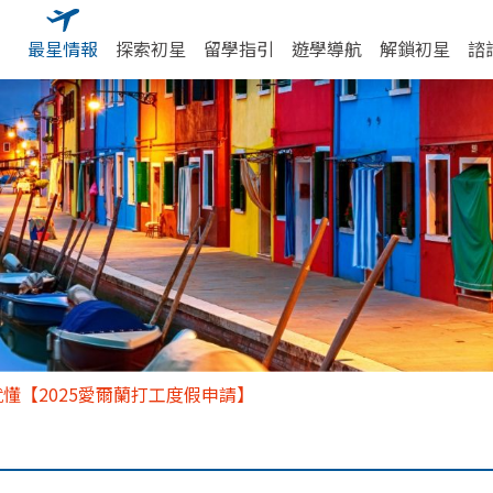
最星情報
探索初星
留學指引
遊學導航
解鎖初星
諮
懂【2025愛爾蘭打工度假申請】