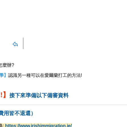
怎麼辦?
遊學】
認識另一種可以在愛爾蘭打工的方法!
!】
接下來準備以下備審資料
費用皆不退還）
格
:
https://www.irishimmigration.ie/