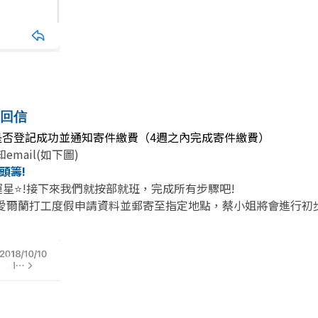
到回信
知是否登記成功並通知寄件繳費（4週之內完成寄件繳費）
mail(如下圖)
頭籌!
運星⭐!接下來我們就按部就班，完成所有步驟吧!
愛爾蘭打工度假申請資料並郵寄至指定地點，蔡小姐將會進行初