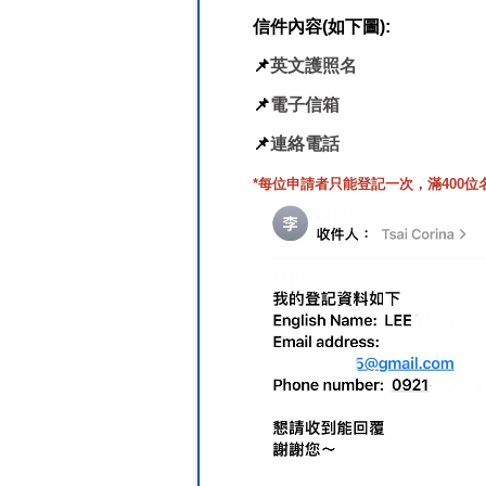
信件內容(如下圖):
📌
英文護照名
📌
電子信箱
📌
連絡電話
*每位申請者只能登記一次，滿
400
位