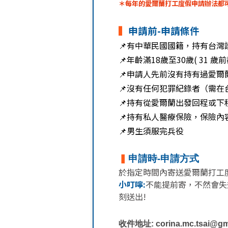
＊每年的愛爾蘭打工度假申請辦法都
▍
申請前-申請條件
📌有中華民國國籍，持有台灣
📌年齡滿18歲至30歲( 31 歲
📌申請人先前沒有持有過愛爾
📌沒有任何犯罪紀錄者（需在
📌
持有從愛爾蘭出發回程或下程
📌
持有私人醫療保險，保險內
📌男生須服完兵役
▍
申請時-申請方式
於指定時間內寄送愛爾蘭打工
小叮嚀:
不能提前寄，不然會失
刻送出!
收件地址
:
corina.mc.tsai@gm