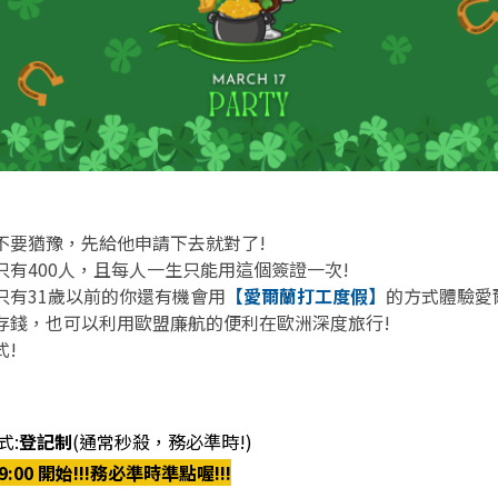
不要猶豫，先給他申請下去就對了!
只有400人，且每人一生只能用這個簽證一次!
只有31歲以前的你還有機會用
【愛爾蘭打工度假】
的方式體驗愛
存錢，也可以利用歐盟廉航的便利在歐洲深度旅行!
!
式:
登記制
(通常秒殺，務必準時!)
09:00 開始!!!務必準時準點喔!!!