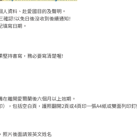
個人資料、赴愛國目的及聲明。
三確認
!
以免日後沒收到後續通知
!
記填寫日期。
果堅持書寫，務必要寫清楚喔!
備在離開愛爾蘭後六個月以上效期。
印），包括空白頁，護照翻開
2
頁或
4
頁印一張
A4
紙或雙面列印釘
，照片後面請簽英文姓名