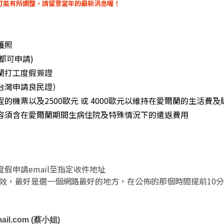
可能有所調整，請留意當年的最新消息喔！
護照
前都可申請)
蘭打工度假簽證
台灣申請良民證）
的機票以及2500歐元 或 4000歐元以維持在愛爾蘭的生活費
容須含在愛爾蘭期間生病住院及特殊情況下的遣返費用
度假申請
email
至指定收件地址
效，最好是選一個網路最好的地方，在公佈的那個時間提前10
ail.com
(
蔡小姐
)