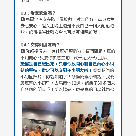
Q3：治安安全嗎？
🅰️
馬爾他治安在歐洲屬於數一數二的好，單身女生
去也安心，但女生晚上還是不要自己一個人亂亂跑
啦，記得攜伴比較安全也可以互相照顧哦！
Q4：交得到朋友嗎？
🅰️
你都還沒去…有什麼好煩惱啦！這個問題，真的
不用擔心~只要你願意主動，就一定交得到朋友！
恐懼是自己想出來，只要你放開心和自己內心小糾
結的堅持
，
肯定可以交到不少朋友啦！
看看我們的
小初星照片，你就知道了！😊顧問編小聲說，我們
最厲害的小初星，去馬爾他12週，認識了50多個來
自各國的朋友哦！所以這題…你是真的可以跳過😝