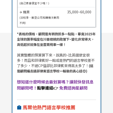
(自己煮會便宜不少哦！)
35,000~60,000
✈️ 機票
(淡旺季、航空公司和轉機次數而
不同）
*表格的價格，顧問是有稍微抓多一點點，畢竟2025年
全球的匯率幅度在川普總統的政策下~變化非常得大，
高低起伏就像在坐雲霄飛車一樣！
其實整體的預算算下來，說真的~比英國便宜很
多！而且和菲律賓好一點或是熱門的語言學校差不
了多少，不過CP值卻比菲律賓來得高太多了！
(這
是顧問編去過菲律賓語言學校一輪後的真心話😊)
想知道什麼時候去最划算嗎？讓就快發訊息
問顧問吧！
點擊連結
👉
免費諮詢星顧問
🏫
馬爾他熱門語言學校推薦