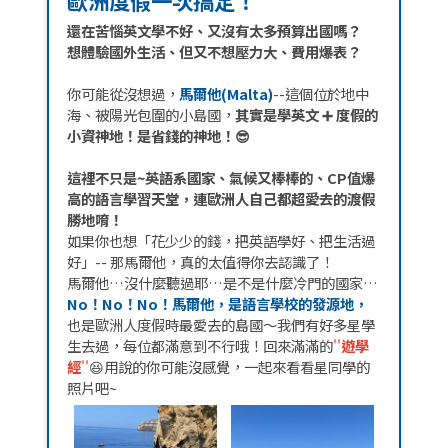
歐洲度假一次搞定！
還在苦惱英文學不好、又沒有太多預算出國嗎？
想體驗國外生活、但又不想壓力大、費用爆表？
你可能從沒想過，
馬爾他(Malta)
--這個位於地中
海、被陽光包圍的小島國，
其實是學英文 ➕ 度假的
小資神地！是省錢的神地！😎
這裡不只是~英語系國家、氣候又棒棒的、CP值爆
高的語言學習天堂，連歐洲人自己都超愛去的渡假
勝地唷！
如果你也想「花少少的錢，把英語學好、把生活過
好」-- 那馬爾他，真的太值得你去認識了！
馬爾他…沒什麼聽過耶…是不是什麼冷門的國家…
No！No！No！馬爾他，是語言學校的發源地，
也是歐洲人度假時最愛去的島國～我們有好多星學
生去過，每位都滿意到不行哦！回來滿滿的
''
遊學
經
''
😆用說的你可能沒感覺，一起來看看星同學的
照片吧~