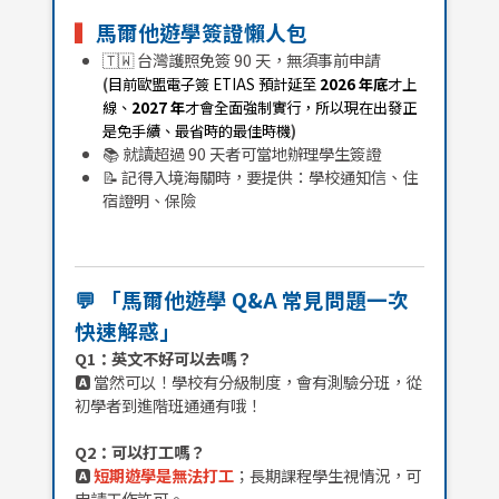
▍
馬爾他遊學簽證懶人包
🇹🇼 台灣護照免簽 90 天，無須事前申請
(
目前歐盟電子簽 ETIAS 預計延至
2026 年底
才上
線、
2027 年
才會全面強制實行，所以現在出發正
是免手續、最省時的最佳時機
)
📚 就讀超過 90 天者可當地辦理學生簽證
📝 記得入境海關時，要提供：學校通知信、住
宿證明、保險
💬 「馬爾他遊學 Q&A 常見問題一次
快速解惑」
Q1：英文不好可以去嗎？
🅰️
當然可以！學校有分級制度，會有測驗分班，從
初學者到進階班通通有哦！
Q2：可以打工嗎？
🅰️
短期遊學是無法打工
；長期課程學生視情況，可
申請工作許可。