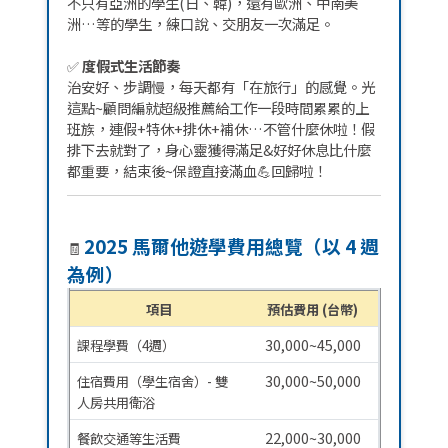
不只有亞洲的學生(日、韓)，還有歐洲、中南美
洲…等的學生，練口說、交朋友一次滿足。
✅
度假式生活節奏
治安好、步調慢，每天都有「在旅行」的感覺。光
這點~顧問編就超級推薦給工作一段時間累累的上
班族，連假+特休+排休+補休…不管什麼休啦！假
排下去就對了，身心靈獲得滿足&好好休息比什麼
都重要，結束後~保證直接滿血💪回歸啦！
2025 馬爾他遊學費用總覽
（以 4 週
🧾
為例）
項目
預估費用 (台幣)
30,000~45,000
課程學費（4週）
30,000~50,000
住宿費用（學生宿舍）- 雙
人房共用衛浴
22,000~30,000
餐飲交通等生活費