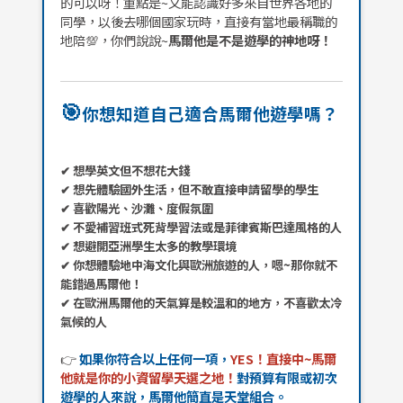
的可以呀！重點是~又能認識好多來自世界各地的
同學，以後去哪個國家玩時，直接有當地最稱職的
地陪💯，你們說說~
馬爾他是不是遊學的神地呀！
🎯
你想知道自己適合馬爾他遊學嗎？
✔ 想學英文但不想花大錢
✔ 想先體驗國外生活，但不敢直接申請留學的學生
✔ 喜歡陽光、沙灘、度假氛圍
✔ 不愛補習班式死背學習法或是菲律賓斯巴達風格的人
✔ 想避開亞洲學生太多的教學環境
✔ 你想體驗地中海文化與歐洲旅遊的人，嗯~那你就不
能錯過馬爾他！
✔ 在歐洲馬爾他的天氣算是較溫和的地方，不喜歡太冷
氣候的人
👉
如果你符合以上任何一項，
YES！直接中~馬爾
他就是你的小資留學天選之地！
對預算有限或初次
遊學的人來說，馬爾他簡直是天堂組合。