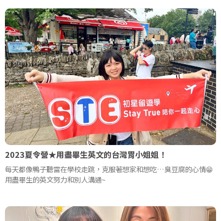
2023夏令營★用盡畢生英文的台灣胃小姐姐！
每天都像鴨子聽雷在學校走跳，克服著想家和想吃…臭豆腐的心情😁
用盡畢生的英文努力和別人溝通~