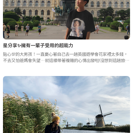
星分享✨擁有一輩子受用的超能力
貼心💯的大男孩！一直憂心著自己去一趟英國遊學會花家裡太多錢，
不去又怕爸媽會失望…就這樣帶著複雜的心情出發啦!沒想到這趟旅程
不只讓他大開眼界，還讓他一改對英國生活的恐懼
更找到了自己 #一輩子受用的超能力🦸‍♂