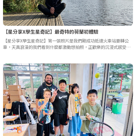
【星分享X學生星奇記】最奇特的荷蘭初體驗
【星分享X學生星奇記】第一張照片是我們剛成功抵達火車站要轉公
車，天真浪漫的我們看到什麼都激動想拍照，正歡樂的沉浸式感受荷
蘭的美!一點都不知道自己即將大難臨頭...